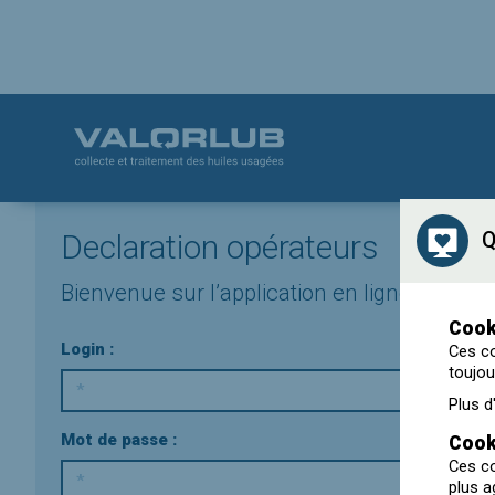
Declaration opérateurs
Q
Bienvenue sur l’application en ligne permett
Cook
Login :
Ces co
toujou
Plus d
Mot de passe :
Cook
Ces co
plus a