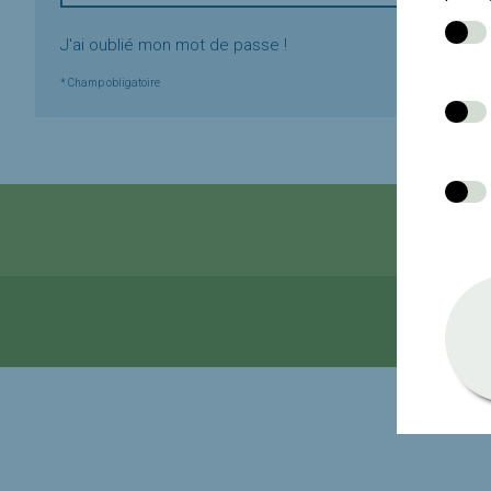
J'ai oublié mon mot de passe !
* Champ obligatoire
Contact